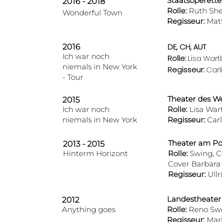
Staatsoperett
2016 - 2018
Rolle:
Ruth Sh
Wonderful Town
Regisseur:
Matt
DE, CH, AUT
2016
Ich war noch
Rolle:
Lisa Wart
niemals in New
York
Regisseur:
Carl
- Tour
Theater des We
2015
Ich war noch
Rolle:
Lisa War
niemals in New
York
Regisseur:
Carl
Theater am Po
2013 - 2015
Hinterm Horizont
Rolle:
Swing, C
Cover Barbara 
Regisseur:
Ullr
Landestheater
2012
Anything goes
Rolle:
Reno Sw
Regisseur:
Mark