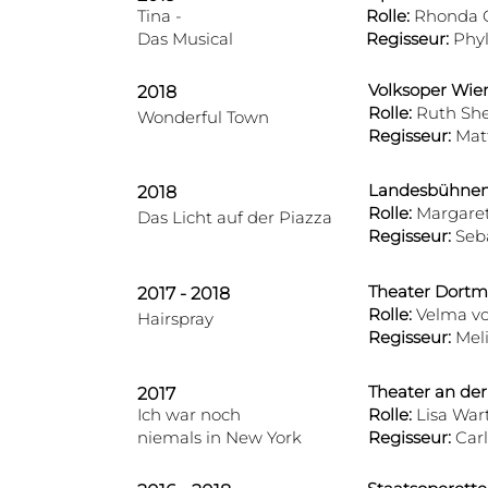
Tina -
Rolle:
Rhonda 
Das Musical
Regisseur:
Phyl
Volksoper Wie
2018
Rolle:
Ruth Sh
Wonderful Town
Regisseur:
Matt
Landesbühnen
2018
Rolle:
Margaret
Das Licht auf der Piazza
Regisseur:
Seba
Theater Dort
2017 - 2018
Rolle:
Velma vo
Hairspray
Regisseur:
Meli
Theater an de
2017
Ich war noch
Rolle:
Lisa War
niemals in New
York
Regisseur:
Carl