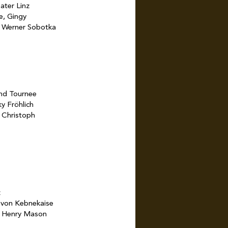
ater Linz
e, Gingy
: Werner Sobotka
nd Tournee
ky Fröhlich
 Christoph
z
a von Kebnekaise
: Henry Mason