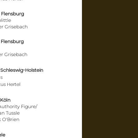
 Flensburg
little
r Grisebach
 Flensburg
r Grisebach
Schleswig-Holstein
is
us Hertel
 Köln
uthority Figure/
an Tussle
 O'Brien
ele