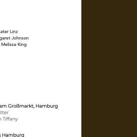
ater Linz
rgaret Johnson
 Melissa King
r am Großmarkt, Hamburg
tter
n Tiffany
s Hamburg