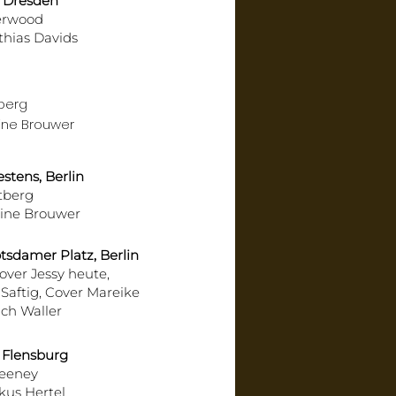
e Dresden
erwood
hias Davids
berg
ine Brouwer
stens, Berlin
tberg
ine Brouwer
tsdamer Platz, Berlin
over Jessy heute,
Saftig,
Cover Mareike
ich Waller
 Flensburg
eeney
us Hertel