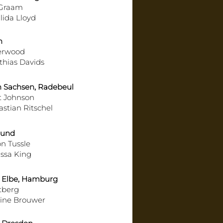
Graam
lida Lloyd
n
erwood
hias Davids
 Sachsen, Radebeul
 Johnson
stian Ritschel
mund
n Tussle
ssa King
r Elbe, Hamburg
tberg
ine Brouwer