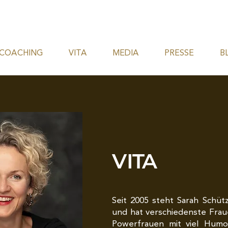
COACHING
VITA
MEDIA
PRESSE
B
V
I
TA
Seit 2005 steht Sarah Schüt
und hat verschiedenste Frau
Powerfrauen mit viel Humor 