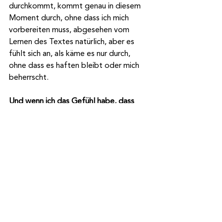
durchkommt, kommt genau in diesem 
Moment durch, ohne dass ich mich 
vorbereiten muss, abgesehen vom 
Lernen des Textes natürlich, aber es 
fühlt sich an, als käme es nur durch, 
ohne dass es haften bleibt oder mich 
beherrscht.
Und wenn ich das Gefühl habe, dass 
das doch der Fall ist, dann kümmere ich 
mich darum, indem ich wieder meinen 
eigenen Gang gehe und in meinem 
eigenen Rhythmus hinter der Bühne 
atme oder meinen Körper und seine 
natürlichen, sanften Bewegungen 
wieder spüre und mich mit ihnen 
verbinde und nicht etwa mit den 
angespannten Bewegungen der Figur.